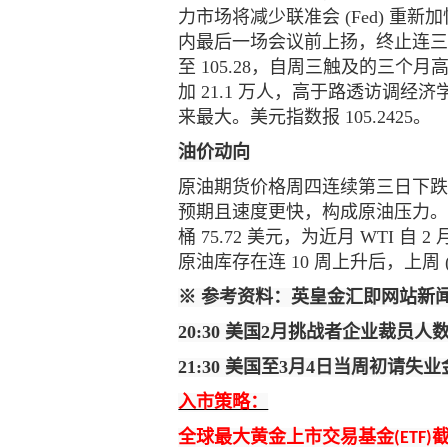
力市场将减少联准会 (Fed) 
内最后一场会议前上扬，终止连三贬。追
至 105.28，自周三触及的三个
加 21.1 万人，高于路透访调经济
来最大。美元指数报 105.2425。
油价动向
原油期货价格周四连续第三日下跌，
预期且速度更快，构成原油压力。西德州
桶 75.72 美元，为近月 WTI 自
原油库存在连 10 周上升后，上周 
※ 参考资料：英皇金汇即网站新
20:30
美国2月挑战者企业裁员人
21:30
美国至3月4日当周初请失业
入市策略：
全球最大黄金上市交易基金
(ETF)