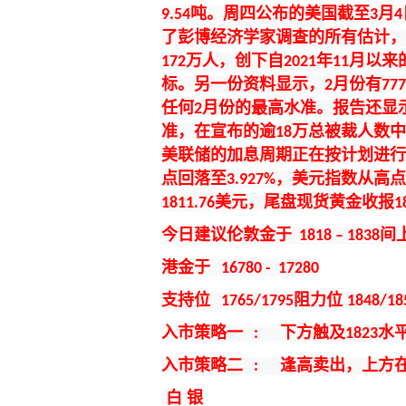
吨。周四公布的美国截至
月
9.54
3
4
了彭博经济学家调查的所有估计
万人，创下自
年
月以来
172
2021
11
标。另一份资料显示，
月份有
2
77
任何
月份的最高水准。报告还显
2
准，在宣布的逾
万总被裁人数
18
美联储的加息周期正在按计划进
点回落至
，美元指数从高
3.927%
美元，尾盘现货黄金收报
1811.76
1
今
日建议伦敦金于
间
1818 – 1838
港金于
16780 - 17280
支持位
阻力
位
1765/1795
1848/18
入市策略一
下方
触及
水
:
1823
入市策略二
逢高卖出
，上方
:
白
银