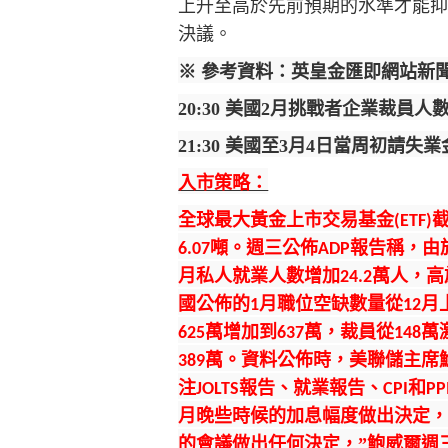
上升至高於先前預期的水準才能
決議。
※ 參考資料：英皇金匯即網站新
20:30
美國2月挑戰者企業裁員人
21:30
美國至3月4日當周初請失業
入市策略：
全球最大黃金上市交易基金
(ETF)
噸。週三公佈
報告稱，由
6.07
ADP
月私人就業人數增加
萬人，高
24.2
國公佈的
月職位空缺數量從
月
1
12
萬增加到
萬，裁員從
萬
625
637
148
萬。資料公佈時，美聯儲主席
389
注
報告、就業報告、
和
JOLTS
CPI
PP
月晚些時候的加息幅度做出決定，
的會議做出任何決定，”鮑威爾週