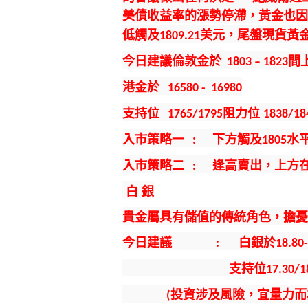
美債收益率的漲勢停滯，黃金也
低觸及
美元，尾盤現貨黃
1809.21
今
日建議倫敦金於
間
1803 – 1823
港金於
16580 - 16980
支持位
阻力
位
1765/1795
1838/18
入市策略一
下方
觸及
水
:
1805
入市策略二
逢高賣出
，上方
:
白
銀
貴金屬具有儲值的傳統角色，擔
今日建議
白銀於
:
18.80
支持位
17.30/
投資涉及風險，宜量力而
(