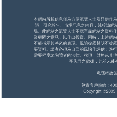
本網站所載信息僅為方便流覽人士及只供作
議、研究報告、市場訊息之內容，純粹該網
場。此網站之流覽人士不應單靠網站之資料
業顧問之意見，以作出投資。同時，上述網
不能指示其將來的表現。風險披露聲明不披
要資料。讀者必須為自己的風險作評估；進
需要程度諮詢讀者的法律、稅項、財務或其
字失誤之數據，此並未能
私隱權政
尊貴客戶熱線 : 400 1
Copyright ©2