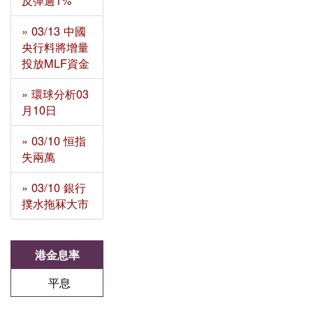
反彈逾1%
» 03/13 中國
央行料將增量
投放MLF資金
» 環球分析03
月10日
» 03/10 恒指
失兩萬
» 03/10 銀行
撲水拖冧大市
港金息率
平息