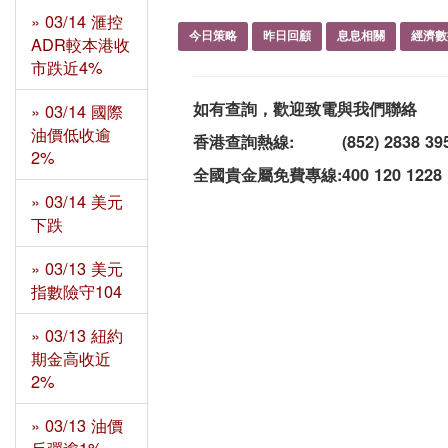
» 03/14 滙控
今日策略
昨日回顧
息息相關
經濟數
ADR較本港收
市跌近4%
如有查詢，歡迎致電與我們聯絡
» 03/14 國際
油價低收逾
香港查詢熱線:
(852) 2838 39
2%
全國貴金屬免費專線:
400 120 1228
» 03/14 美元
下跌
» 03/13 美元
指數險守104
» 03/13 紐約
期金高收近
2%
» 03/13 油價