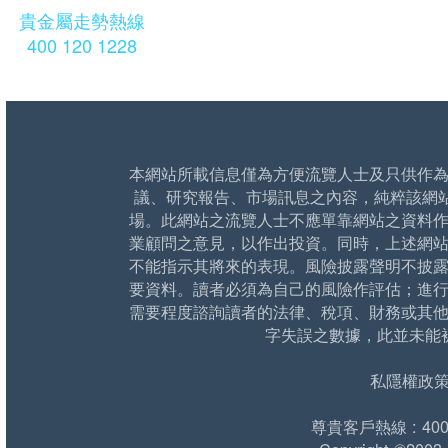
貴金屬走勢熱線
400 120 1228
本網站所載信息僅為方便流覽人士及只供作
議、研究報告、市場訊息之內容，純粹該網
場。此網站之流覽人士不應單靠網站之資料
業顧問之意見，以作出投資。同時，上述網
不能指示其將來的表現。風險披露聲明不披
要資料。讀者必須為自己的風險作評估；進
需要程度諮詢讀者的法律、稅項、財務或其
字失誤之數據，此並未能
私隱權政
尊貴客戶熱線 : 400 1