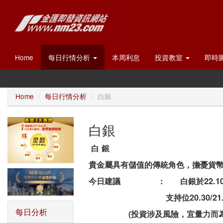
Home
每日行情分析
本周利息
投資教室
即時
Home
每日行情分析
白銀
白銀
白
銀
貴金屬具有儲值的傳統角色，擔憂貨
今日建議
:
白銀於
22.1
支持位
20.30/2
每日分析
(
投資涉及風險，宜量力而