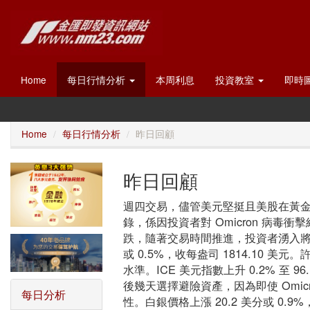
Home
每日行情分析
本周利息
投資教室
即時
Home
每日行情分析
昨日回顧
昨日回顧
週四交易，儘管美元堅挺且美股在黃金交
錄，係因投資者對 Omicron 病
跌，隨著交易時間推進，投資者湧入將黃金
或 0.5%，收每盎司 1814.10 
水準。ICE 美元指數上升 0.2% 
後幾天選擇避險資產，因為即使 Omic
每日分析
性。白銀價格上漲 20.2 美分或 0.9%