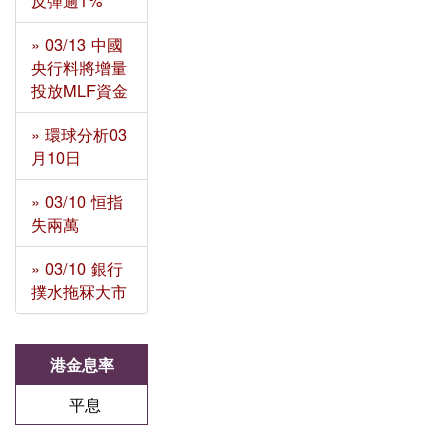
反彈逾1%
» 03/13 中國
央行料將增量
投放MLF資金
» 環球分析03
月10日
» 03/10 恒指
失兩萬
» 03/10 銀行
撲水拖冧大市
港金息率
平息