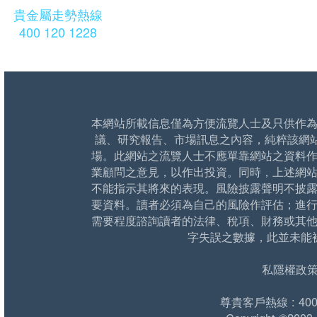
貴金屬走勢熱線
400 120 1228
本網站所載信息僅為方便流覽人士及只供作
議、研究報告、市場訊息之內容，純粹該網
場。此網站之流覽人士不應單靠網站之資料
業顧問之意見，以作出投資。同時，上述網
不能指示其將來的表現。風險披露聲明不披
要資料。讀者必須為自己的風險作評估；進
需要程度諮詢讀者的法律、稅項、財務或其
字失誤之數據，此並未能
私隱權政
尊貴客戶熱線 : 400 1