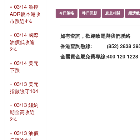
» 03/14 滙控
今日策略
昨日回顧
息息相關
經濟數
ADR較本港收
市跌近4%
» 03/14 國際
如有查詢，歡迎致電與我們聯絡
油價低收逾
香港查詢熱線:
(852) 2838 39
2%
全國貴金屬免費專線:
400 120 1228
» 03/14 美元
下跌
» 03/13 美元
指數險守104
» 03/13 紐約
期金高收近
2%
» 03/13 油價